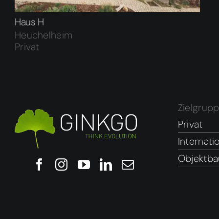
Haus H
Heuchelheim
Privat
Zielgrup
Privat
Internati
Objektba