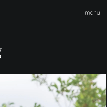
menu
g